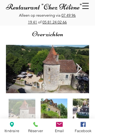
Restaurant "Chez Hélène"
Alleen op reservering via
07 49 96
19 41
of
05 81 24 02 66
Overzichten
Itinéraire
Réserver
Email
Facebook
Restaurant "Chez Hélène", 147 rue Robert Doisneau,