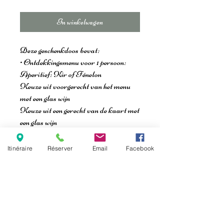
In winkelwagen
Deze geschenkdoos bevat:
• Ontdekkingsmenu voor 1 persoon:
Aperitief: Kir of Fénelon
Keuze uit voorgerecht van het menu
met een glas wijn
Keuze uit een gerecht van de kaart met
een glas wijn
Dessert van de dag of ijscoupe
Halve fles plat of bruisend water
Itinéraire
Réserver
Email
Facebook
• Wijn-spijscombinatie: wijn
geselecteerd door onze sommelier
Voorwaarden: Alleen op reservering
en afhankelijk van beschikbaarheid.