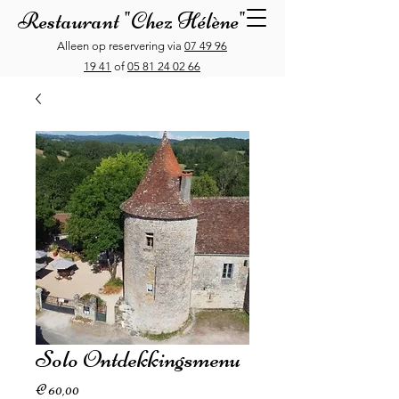
Restaurant "Chez Hélène"
Alleen op reservering via
07 49 96
19 41
of
05 81 24 02 66
Solo Ontdekkingsmenu
Prijs
€ 60,00