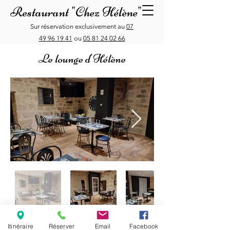
Restaurant "Chez Hélène"
Sur réservation exclusivement au
07
49 96 19 41
ou
05 81 24 02 66
Le lounge d'Hélène
Itinéraire
Réserver
Email
Facebook
Restaurant "Chez Hélène", 147 rue Robert Doisneau,