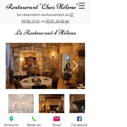
Restaurant "Chez Hélène"
Sur réservation exclusivement au
07
49 96 19 41
ou
05 81 24 02 66
Le Restaurant d'Hélène
Itinéraire
Réserver
Email
Facebook
Restaurant "Chez Hélène", 147 rue Robert Doisneau,