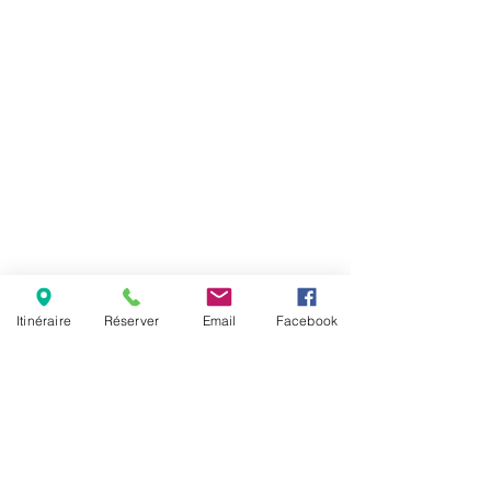
Itinéraire
Réserver
Email
Facebook
Restaurant "Chez Hélène", 147 rue Robert Doisneau,